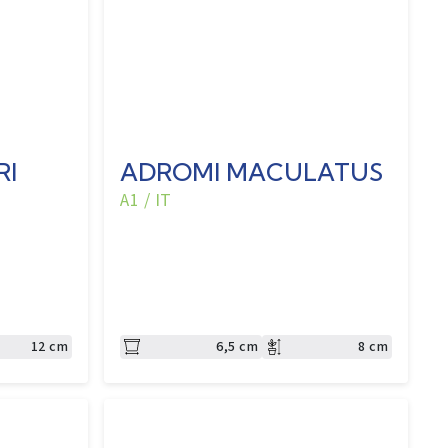
RI
ADROMI MACULATUS
A1
/ IT
12 cm
6,5 cm
8 cm