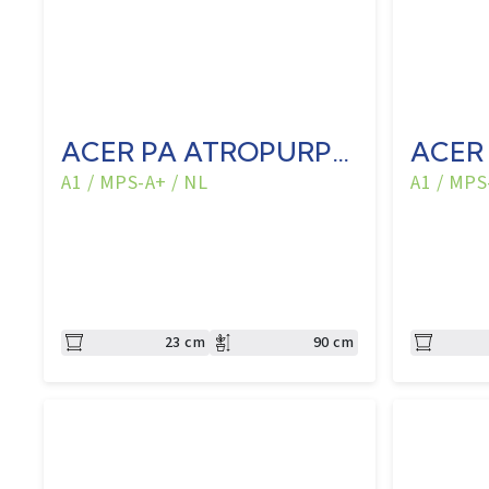
ACER PA ATROPURPUREU
A1
/ MPS-A+
/ NL
A1
/ MPS
23 cm
90 cm