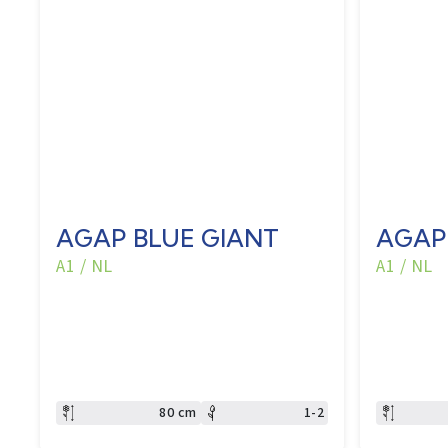
AGAP BLUE GIANT
AGAP
A1
/ NL
A1
/ NL
80 cm
1-2