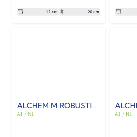
12 cm
20 cm
ALCHEM M ROBUSTICA
A1
/ NL
A1
/ NL