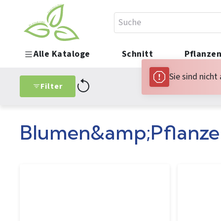
Alle Kataloge
Schnitt
Pflanze
Deko NL
OZ
Grutsch & Gärtne
Sie sind nicht
Filter
Blumen&amp;Pflanze