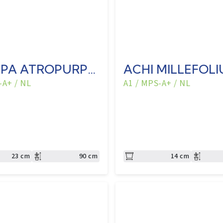
ACER PA ATROPURPUREU
ACHI MILLEFOL
-A+
/ NL
A1
/ MPS-A+
/ NL
23 cm
90 cm
14 cm