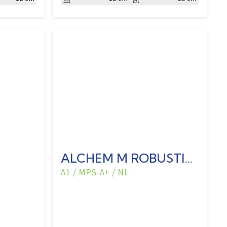
ALCHEM M ROBUSTICA
A1
/ MPS-A+
/ NL