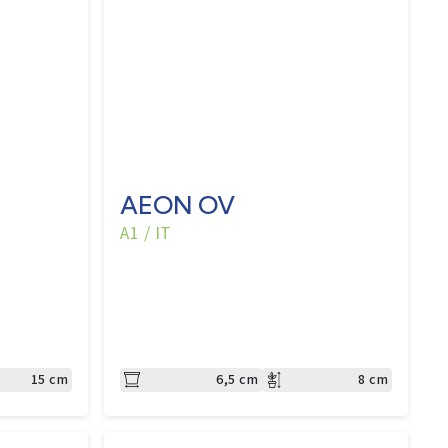
AEON OV
A1
/ IT
15 cm
6,5 cm
8 cm