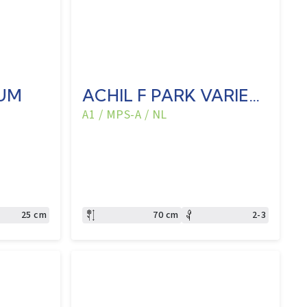
IUM
ACHIL F PARK VARIETY
A1
/ MPS-A
/ NL
25 cm
70 cm
2-3