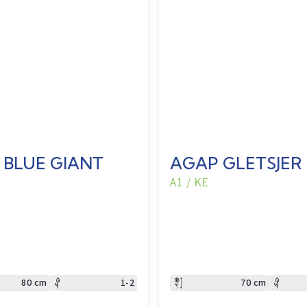
 BLUE GIANT
AGAP GLETSJER
A1
/ KE
80 cm
1-2
70 cm